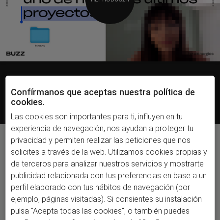
Confírmanos que aceptas nuestra política de
cookies.
Las cookies son importantes para ti, influyen en tu
experiencia de navegación, nos ayudan a proteger tu
privacidad y permiten realizar las peticiones que nos
solicites a través de la web. Utilizamos cookies propias y
El lado honesto
de terceros para analizar nuestros servicios y mostrarte
de la energía.
publicidad relacionada con tus preferencias en base a un
perfil elaborado con tus hábitos de navegación (por
En redes aún seguíamos viendo contenido
ejemplo, páginas visitadas). Si consientes su instalación
muy escenificado, brandeado, pero sabíamos
pulsa "Acepta todas las cookies", o también puedes
que los usuarios buscaban gente real y