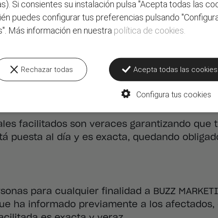
as). Si consientes su instalación pulsa "Acepta todas las coo
iones de adecuación, cláusulas tipo, normas c
én puedes configurar tus preferencias pulsando "Configura
a autoridad de control que ofrezca las garantí
s". Más información en nuestra
política de cookies.
tos
Rechazar todas
Acepta todas las cookies
ener los datos personales actualizados, el u
Configura tus cookies
caso contrario, no respondemos de la veracida
ales facilitados son veraces garantizando que t
stá puesta al día y es exacta, quedando obliga
personas para cualquier finalidad a BUZZ MARKE
 que ha informado previamente a los afectados
cilitada es exacta y veraz.