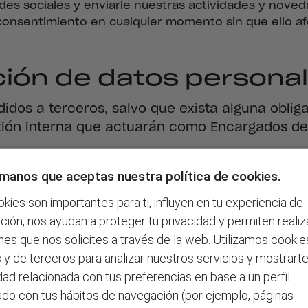
edes sociales y enviarle nuestras actividades y nove
 consentimiento en cualquier momento sin que ello afe
ión de datos persona
dos a terceros, salvo que exista alguna oblig
stión interna que actuarán como Encargados de
rnacionales
manos que aceptas nuestra política de cookies.
kies son importantes para ti, influyen en tu experiencia de
mos sus datos dentro del Espacio Económico E
ión, nos ayudan a proteger tu privacidad y permiten realiza
vicios ubicados también dentro del Espacio E
nes que nos solicites a través de la web. Utilizamos cookie
e protección.
 y de terceros para analizar nuestros servicios y mostrart
dad relacionada con tus preferencias en base a un perfil
ervicios que realicen tratamientos fuera del E
ado con tus hábitos de navegación (por ejemplo, páginas
uado de protección, nos aseguraríamos de gara