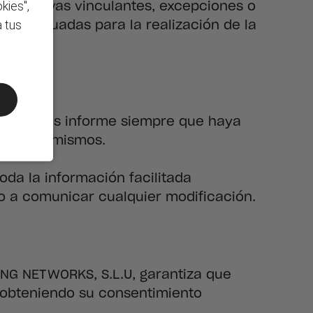
kies",
orporativas vinculantes, excepciones o
 tus
as adecuadas para la realización de la
suario nos informe siempre que haya
d de los mismos.
oda la información facilitada
do a comunicar cualquier modificación.
TING NETWORKS, S.L.U, garantiza que
, obteniendo su consentimiento