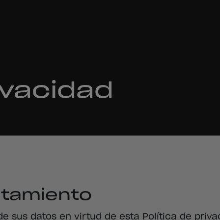
rivacidad
atamiento
 sus datos en virtud de esta Política de priva