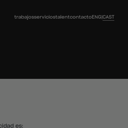
trabajos
servicios
talent
contacto
ENG
|
CAST
cidad es: