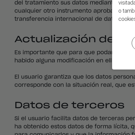
visitad
del tratamiento sus datos mediante decis
o tambi
cualquier otro instrumento aprobado por l
cookie
transferencia internacional de datos.
Actualización de da
Es importante que para que podamos mant
habido alguna modificación en ellos, en 
El usuario garantiza que los datos person
corresponde con la situación real, que e
Datos de terceros
Si el usuario facilita datos de terceras 
ha obtenido estos datos de forma lícita,
para comunicarlos y que la información fa