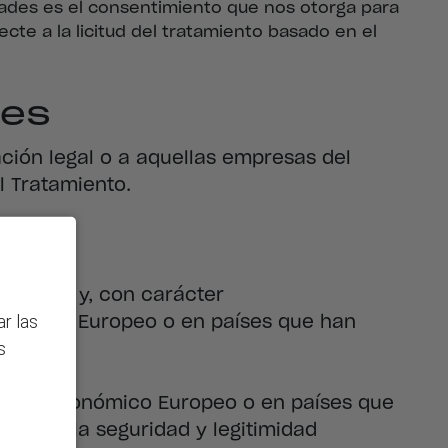
dades es el consentimiento que nos otorga para
cte a la licitud del tratamiento basado en el
les
ación legal o a aquellas empresas del
l Tratamiento.
uropeo y, con carácter
r las
conómico Europeo o en países que han
s
e
spacio Económico Europeo o en países que
ntizar la seguridad y legitimidad