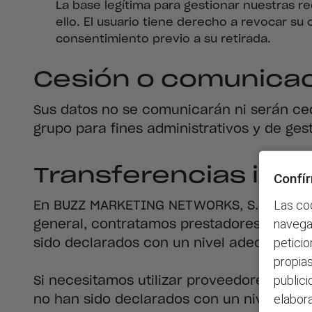
La base legítima para gestionar nuestras r
ello. El usuario tiene derecho a revocar su
consentimiento previo a su retirada.
Cesión o comunicac
Sus datos no se comunicarán ni serán cedi
grupo para fines administrativos y de ge
Transferencias inte
Confír
Las coo
En BUZZ MARKETING NETWORKS, S.L.U trata
navegac
general, contratamos prestadores de ser
peticio
sido declarados con un nivel adecuado d
propias
publici
Si necesitamos utilizar proveedores de s
elabor
no han sido declarados con un nivel adec